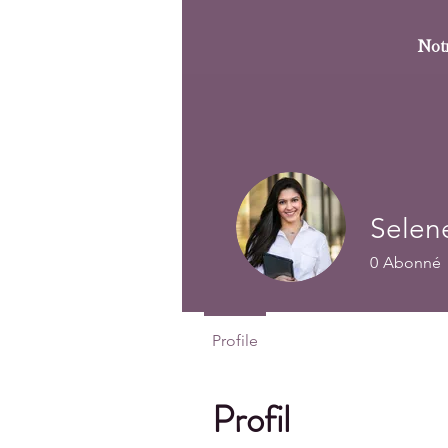
Not
Selen
0
Abonné
Profile
Profil